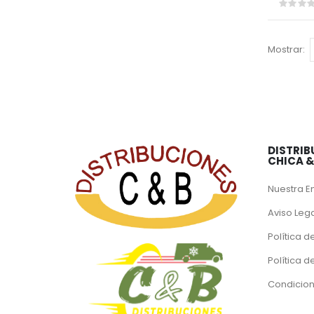
Rating:
0%
Mostrar
DISTRIB
CHICA 
Nuestra 
Aviso Leg
Política d
Política 
Condicion