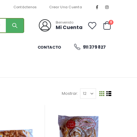
n
Contáctenos
Crear Una Cuenta
artículos
0
Bienvenido
Mi Cuenta
Cart
911 379 827
CONTACTO
Mostrar
Ver
Parrilla
Lista
como