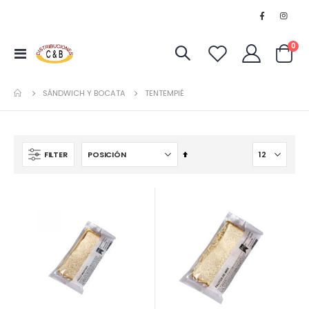
art
0
Toggle
Cart
Nav
SÁNDWICH Y BOCATA
TENTEMPIÉ
Fijar
FILTER
Dirección
Descendente