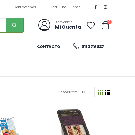
n
Contáctenos
Crear Una Cuenta
artículos
0
Bienvenido
Mi Cuenta
Cart
911 379 827
CONTACTO
Mostrar
Ver
Parrilla
Lista
como