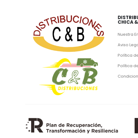
DISTRIB
CHICA 
Nuestra 
Aviso Leg
Política d
Política 
Condicion