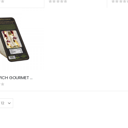
Rating:
Rating:
0%
0%
SÁNDWICH GOURMET DE LA HUERTA (LM)