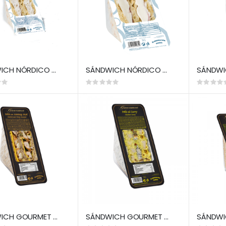
SÁNDWICH NÓRDICO QUESO CON NUECES (LM)
SÁNDWICH NÓRDICO MIXTO CREMOSO (LM)
Rating:
Rating:
0%
0%
SÁNDWICH GOURMET POLLO MOSTAZA Y MIEL (LM)
SÁNDWICH GOURMET POLLO AL CURRY (LM)