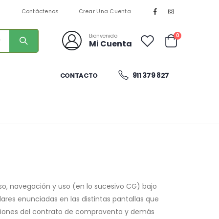
n
Contáctenos
Crear Una Cuenta
artículos
0
Bienvenido
Mi Cuenta
Cart
911 379 827
CONTACTO
so, navegación y uso (en lo sucesivo CG) bajo
lares enunciadas en las distintas pantallas que
diciones del contrato de compraventa y demás