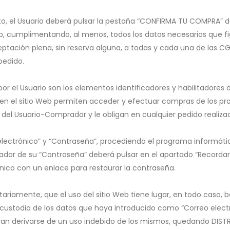
ito, el Usuario deberá pulsar la pestaña “CONFIRMA TU COMPRA” de
Web, cumplimentando, al menos, todos los datos necesarios que 
ptación plena, sin reserva alguna, a todas y cada una de las 
pedido.
 por el Usuario son los elementos identificadores y habilitadores
 en el sitio Web permiten acceder y efectuar compras de los prod
d del Usuario-Comprador y le obligan en cualquier pedido realiz
electrónico” y “Contraseña”, procediendo el programa informáti
dor de su “Contraseña” deberá pulsar en el apartado “Recordar c
rónico con un enlace para restaurar la contraseña.
tariamente, que el uso del sitio Web tiene lugar, en todo caso, b
 y custodia de los datos que haya introducido como “Correo elec
ieran derivarse de un uso indebido de los mismos, quedando DIS