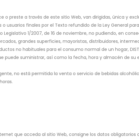
ce o preste a través de este sitio Web, van dirigidas, única y ex
 usuarios finales por el Texto refundido de la Ley General para
Legislativo 1/2007, de 16 de noviembre, no pudiendo, en consecu
cados, grandes superficies, mayoristas, distribuidores, interme
oductos no habituales para el consumo normal de un hogar, DIS
ue puede suministrar, así como la fecha, hora y almacén de su 
ente, no está permitida la venta o servicio de bebidas alcohóli
horas.
ernet que acceda al sitio Web, consigne los datos obligatorios 