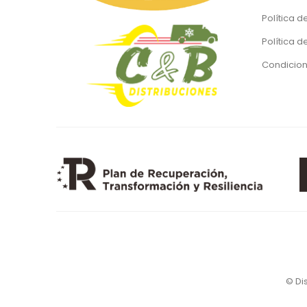
Política d
Política 
Condicion
© Di