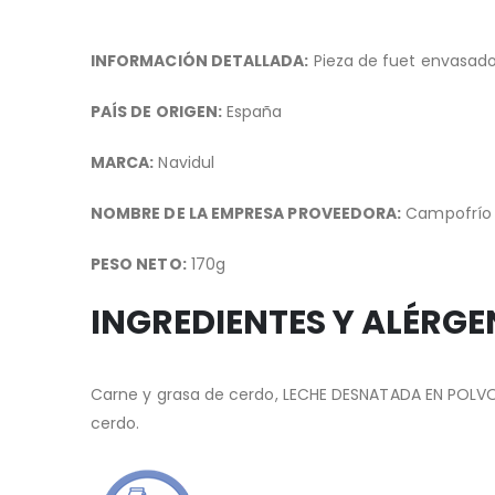
galería
de
INFORMACIÓN DETALLADA:
Pieza de fuet envasad
imágenes
PAÍS DE ORIGEN:
España
MARCA:
Navidul
NOMBRE DE LA EMPRESA PROVEEDORA:
Campofrío
PESO NETO:
170g
INGREDIENTES Y ALÉRG
Carne y grasa de cerdo, LECHE DESNATADA EN POLVO, s
cerdo.