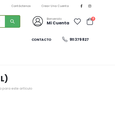
n
Contáctenos
Crear Una Cuenta
artículos
0
Bienvenido
Mi Cuenta
Cart
911 379 827
CONTACTO
L)
 para este artículo