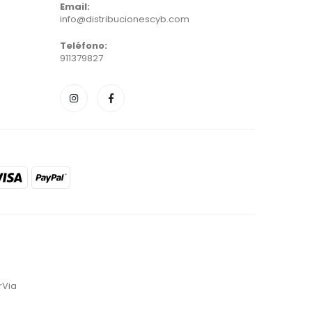
Email:
info@distribucionescyb.com
Teléfono:
911379827
rVia