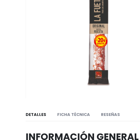
de
imágenes
Saltar
al
DETALLES
FICHA TÉCNICA
RESEÑAS
comienzo
de
INFORMACIÓN GENERAL
la