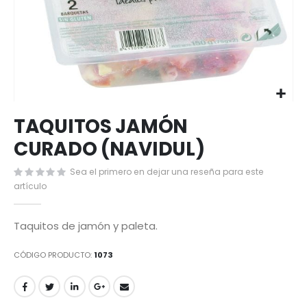
Saltar
TAQUITOS JAMÓN
al
comienzo
CURADO (NAVIDUL)
de
la
Sea el primero en dejar una reseña para este
galería
artículo
de
imágenes
Taquitos de jamón y paleta.
CÓDIGO PRODUCTO
1073