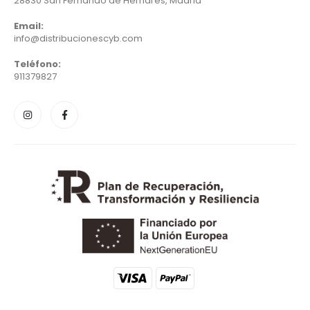
28830 San Fernando de Hernares, Madrid
Email:
info@distribucionescyb.com
Teléfono:
911379827